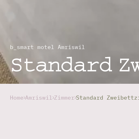
b_smart motel Amriswil
Standard Z
Home
Amriswil
Zimmer
Standard Zweibettz