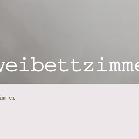
weibettzimm
immer