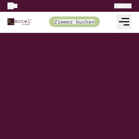
Aa
DE
Zimmer buchen
Rechtliche Hinweise
Impressum
b_smart motel Landquart, Bahnhofplatz 3 B,
7302 Landquart, Schweiz