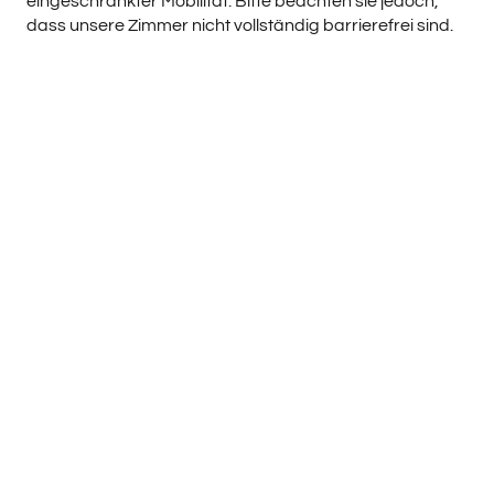
eingeschränkter Mobilität. Bitte beachten sie jedoch,
dass unsere Zimmer nicht vollständig barrierefrei sind.
Unsere barrierefreien Services
Barrierefreiheit auf
einen Blick
Das b_smart motel Sevelen bietet barrierefreien
Zugang und kostenlose Parkplätze direkt vor dem Haus.
Für genauere Informationen kontaktieren sie uns bitte.
Barrierefreier Zugang zum Gebäude
Kostenlose Parkplätze direkt vor dem Haus
Kein barrierefreien Zimmer vorhanden