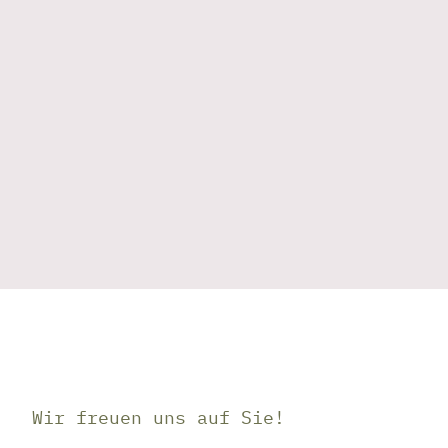
Buchungen verwendet werden – perfekt fü
Anlass!
Persönlicher Gutschein erste
Wir freuen uns auf Sie!