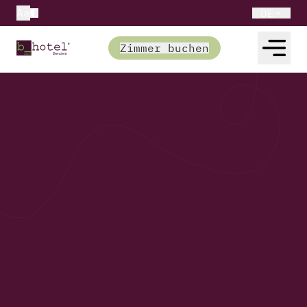
Aa
DE
Zimmer buchen
AGBs
Allgemeine
Geschäftsbedingunge
n
b_smart hotel Bendern
Selemad 12
9487 Gamprin
Liechtenstein
+423 230 47 47