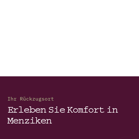
Erleben Sie unvergessliche Momente in
Menziken
Highlights & Termine
alle b_smart Events
Ihr Rückzugsort
Erleben Sie Komfort in
Menziken