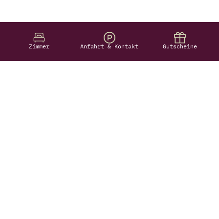
Zimmer
Anfahrt & Kontakt
Gutscheine
Jetzt exklusive Angebote erhalten
Newsletter
S'inscrire